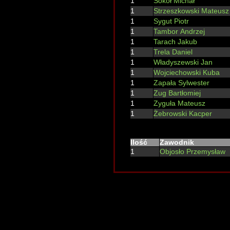
1
Sokół Michał
1
Strzeszkowski Mateusz
1
Sygut Piotr
1
Tambor Andrzej
1
Tarach Jakub
1
Trela Daniel
1
Władyszewski Jan
1
Wojciechowski Kuba
1
Zapała Sylwester
1
Zug Bartłomiej
1
Zyguła Mateusz
1
Żebrowski Kacper
Ilość
Zawodnik
1
Objosło Przemysław