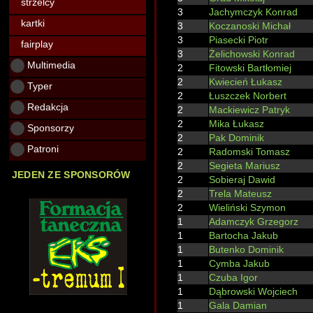
strzelcy
3
Jachymczyk Konrad
kartki
3
Koczanoski Michał
3
Piasecki Piotr
fairplay
3
Żelichowski Konrad
Multimedia
2
Fitowski Bartłomiej
2
Kwiecień Łukasz
Typer
2
Łuszczek Norbert
Redakcja
2
Mackiewicz Patryk
2
Mika Łukasz
Sponsorzy
2
Pak Dominik
Patroni
2
Radomski Tomasz
2
Segieta Mariusz
JEDEN ZE SPONSORÓW
2
Sobieraj Dawid
2
Trela Mateusz
2
Wieliński Szymon
1
Adamczyk Grzegorz
1
Bartocha Jakub
1
Butenko Dominik
1
Cymba Jakub
1
Czuba Igor
1
Dąbrowski Wojciech
1
Gala Damian