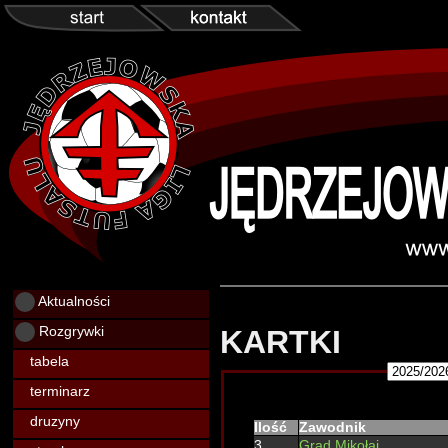
Aktualności
Rozgrywki
KARTKI
tabela
terminarz
druzyny
Ilość
Zawodnik
3
Grad Mikołaj