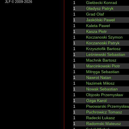
JLF © 2009-2026
1
Giełżecki Konrad
1
Gładysz Patryk
1
Grad Olaf
1
Jaskólski Paweł
1
Kaleta Paweł
1
Kasza Piotr
1
Koczanoski Szymon
1
Koczanoski Patryk
1
Krzysztofik Bartosz
1
Leśniewski Sebastian
1
Machnik Bartosz
1
Marcinkowski Piotr
1
Mitręga Sebastian
1
Nawrot Natan
1
Nazimek Miłosz
1
Nowak Sebastian
1
Objosło Przemysław
1
Ozga Karol
1
Piwowarski Przemysła
1
Puchrowicz Tomasz
1
Radecki Łukasz
1
Radomski Mateusz