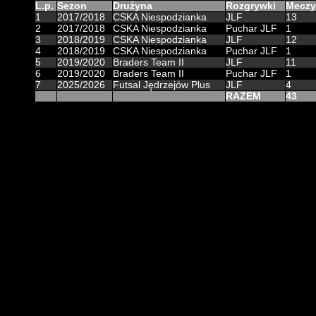
L.p.
Sezon
Drużyna
Rozgrywki
Meczy
1
2017/2018
CSKA Niespodzianka
JLF
13
2
2017/2018
CSKA Niespodzianka
Puchar JLF
1
3
2018/2019
CSKA Niespodzianka
JLF
12
4
2018/2019
CSKA Niespodzianka
Puchar JLF
1
5
2019/2020
Braders Team II
JLF
11
6
2019/2020
Braders Team II
Puchar JLF
1
7
2025/2026
Futsal Jędrzejów Plus
JLF
4
RAZEM
43