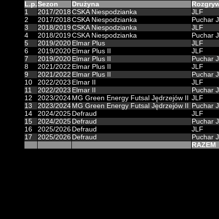
L.p.
Sezon
Drużyna
Rozgryw
1
2017/2018
CSKA Niespodzianka
JLF
2
2017/2018
CSKA Niespodzianka
Puchar 
3
2018/2019
CSKA Niespodzianka
JLF
4
2018/2019
CSKA Niespodzianka
Puchar 
5
2019/2020
Elmar Plus
JLF
6
2019/2020
Elmar Plus II
JLF
7
2019/2020
Elmar Plus II
Puchar 
8
2021/2022
Elmar Plus II
JLF
9
2021/2022
Elmar Plus II
Puchar 
10
2022/2023
Elmar II
JLF
11
2022/2023
Elmar II
Puchar 
12
2023/2024
MG Green Energy Futsal Jędrzejów II
JLF
13
2023/2024
MG Green Energy Futsal Jędrzejów II
Puchar 
14
2024/2025
Defraud
JLF
15
2024/2025
Defraud
Puchar 
16
2025/2026
Defraud
JLF
17
2025/2026
Defraud
Puchar 
RAZEM