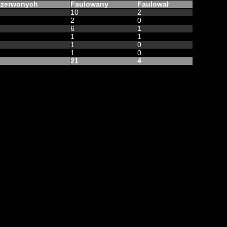
zerwonych
Faulowany
Faulował
10
2
2
0
6
1
1
1
1
0
1
0
21
4