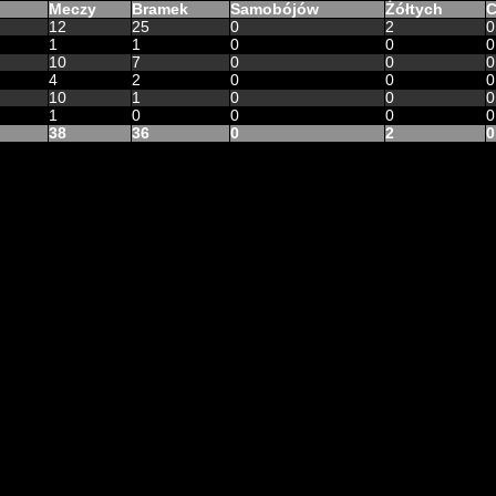
Meczy
Bramek
Samobójów
Żółtych
C
12
25
0
2
0
1
1
0
0
0
10
7
0
0
0
4
2
0
0
0
10
1
0
0
0
1
0
0
0
0
38
36
0
2
0