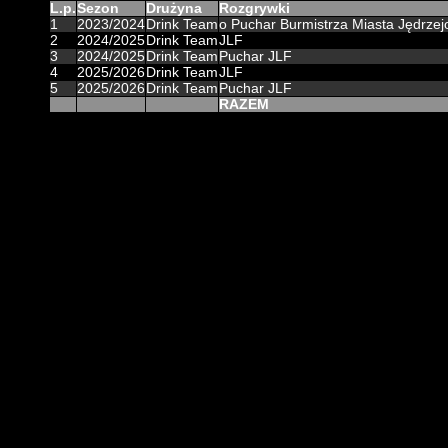
L.p.
Sezon
Drużyna
Rozgrywki
1
2023/2024
Drink Team
o Puchar Burmistrza Miasta Jędrze
2
2024/2025
Drink Team
JLF
3
2024/2025
Drink Team
Puchar JLF
4
2025/2026
Drink Team
JLF
5
2025/2026
Drink Team
Puchar JLF
RAZEM