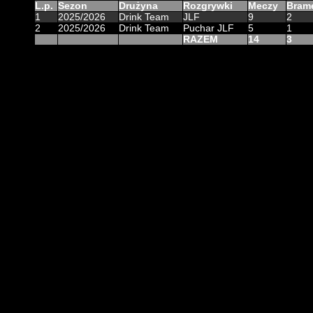
L.p.
Sezon
Drużyna
Rozgrywki
Meczy
Bram
1
2025/2026
Drink Team
JLF
9
2
2
2025/2026
Drink Team
Puchar JLF
5
1
RAZEM
14
3