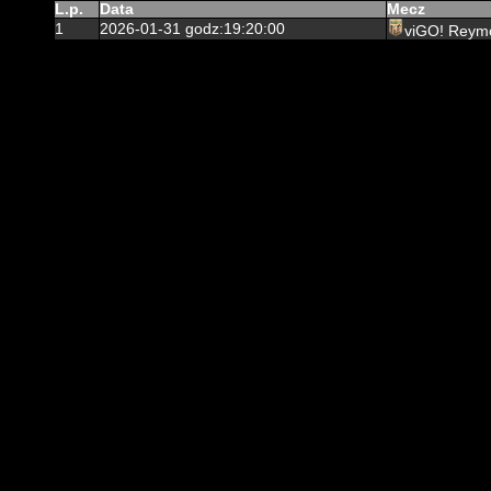
L.p.
Data
Mecz
1
2026-01-31 godz:19:20:00
viGO! Reym