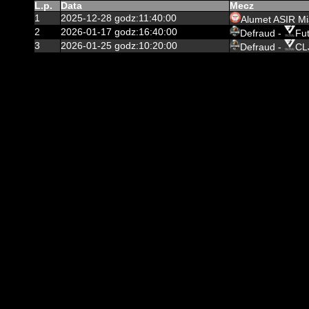
L.p.
Data
Mecz
1
2025-12-28 godz:11:40:00
Alumet ASIR M
2
2026-01-17 godz:16:40:00
Defraud -
Fut
3
2026-01-25 godz:10:20:00
Defraud -
CL