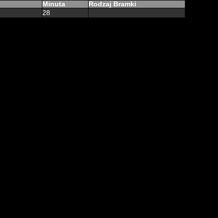
Minuta
Rodzaj Bramki
28