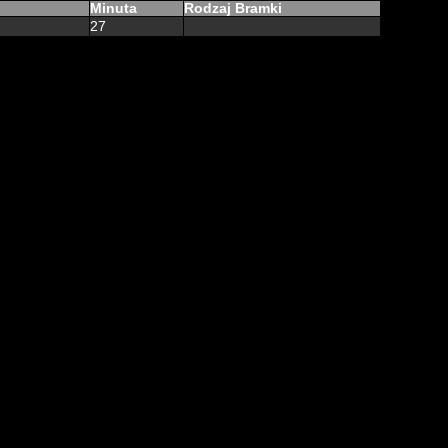
Minuta
Rodzaj Bramki
27