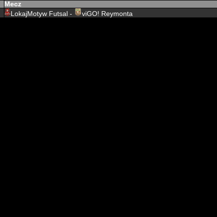
Mecz
LokajMotyw Futsal -
viGO! Reymonta