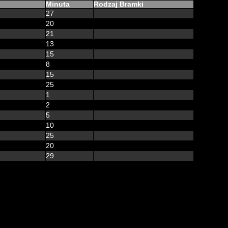
Minuta
Rodzaj Bramki
27
20
21
13
15
8
15
25
1
2
5
10
25
20
29