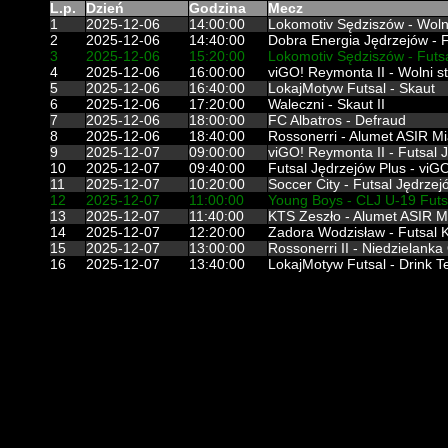
L.p.
Dzień
Godzina
Mecz
1
2025-12-06
14:00:00
Lokomotiv Sędziszów - Wolni
2
2025-12-06
14:40:00
Dobra Energia Jędrzejów - F
3
2025-12-06
15:20:00
Lokomotiv Sędziszów - Futs
4
2025-12-06
16:00:00
viGO! Reymonta II - Wolni st
5
2025-12-06
16:40:00
LokajMotyw Futsal - Skaut
6
2025-12-06
17:20:00
Waleczni - Skaut II
7
2025-12-06
18:00:00
FC Albatros - Defraud
8
2025-12-06
18:40:00
Rossonerri - Alumet ASIR M
9
2025-12-07
09:00:00
viGO! Reymonta II - Futsal J
10
2025-12-07
09:40:00
Futsal Jędrzejów Plus - vi
11
2025-12-07
10:20:00
Soccer City - Futsal Jędrzejó
12
2025-12-07
11:00:00
Young Boys - CLJ U-19 Futs
13
2025-12-07
11:40:00
KTS Zeszło - Alumet ASIR 
14
2025-12-07
12:20:00
Zadora Wodzisław - Futsal 
15
2025-12-07
13:00:00
Rossonerri II - Niedzielanka
16
2025-12-07
13:40:00
LokajMotyw Futsal - Drink 