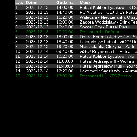
L.p.
Dzień
Godzina
Mecz
1
2025-12-13
14:00:00
Futsal Kaliber Łysaków - KTS
2
2025-12-13
14:40:00
FC Albatros - CLJ U-19 Futsa
3
2025-12-13
15:20:00
Waleczni - Niedzielanka Olsz
4
2025-12-13
16:00:00
Zadora Wodzisław - Drink T
5
2025-12-13
16:40:00
Soccer City - Futsal Piaski
6
2025-12-13
17:20:00
Rossonerri - Defraud
7
2025-12-13
18:00:00
Dobra Energia Jędrzejów - Sk
8
2025-12-13
18:40:00
LokajMotyw Futsal - viGO! 
9
2025-12-13
19:20:00
Niedzielanka Olszyna - Zado
10
2025-12-14
09:40:00
viGO! Reymonta II - Futsal 
11
2025-12-14
10:20:00
Futsal Kaliber Łysaków - Al
12
2025-12-14
11:00:00
Futsal Jędrzejów II - Wolni st
13
2025-12-14
11:40:00
Futsal Jędrzejów Plus - Youn
14
2025-12-14
12:20:00
Lokomotiv Sędziszów - Alum
15
2025-12-14
13:00:00
Rossonerri II - KTS Zeszło