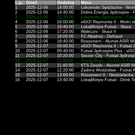
L.p.
Dzień
Godzina
Mecz
1
2025-12-06
14:00:00
Lokomotiv Sędziszów - Wolni
2
2025-12-06
14:40:00
Dobra Energia Jędrzejów - F
3
2025-12-06
15:20:00
Lokomotiv Sędziszów - Futs
4
2025-12-06
16:00:00
viGO! Reymonta II - Wolni st
5
2025-12-06
16:40:00
LokajMotyw Futsal - Skaut
6
2025-12-06
17:20:00
Waleczni - Skaut II
7
2025-12-06
18:00:00
FC Albatros - Defraud
8
2025-12-06
18:40:00
Rossonerri - Alumet ASIR M
9
2025-12-07
09:00:00
viGO! Reymonta II - Futsal J
10
2025-12-07
09:40:00
Futsal Jędrzejów Plus - vi
11
2025-12-07
10:20:00
Soccer City - Futsal Jędrzejó
12
2025-12-07
11:00:00
Young Boys - CLJ U-19 Futs
13
2025-12-07
11:40:00
KTS Zeszło - Alumet ASIR 
14
2025-12-07
12:20:00
Zadora Wodzisław - Futsal 
15
2025-12-07
13:00:00
Rossonerri II - Niedzielanka
16
2025-12-07
13:40:00
LokajMotyw Futsal - Drink 