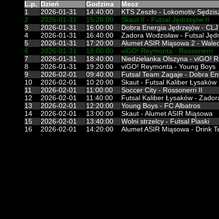
L.p.
Dzień
Godzina
Mecz
1
2026-01-31
14:40:00
KTS Zeszło - Lokomotiv Sędzi
2
2026-01-31
15:20:00
Skaut II - Futsal Jędrzejów II
3
2026-01-31
16:00:00
Dobra Energia Jędrzejów - CLJ
4
2026-01-31
16:40:00
Zadora Wodzisław - Futsal Jęd
5
2026-01-31
17:20:00
Alumet ASIR Miąsowa 2 - Walec
6
2026-01-31
18:00:00
viGO! Reymonta - Rossonerri
7
2026-01-31
18:40:00
Niedzielanka Olszyna - viGO! R
8
2026-01-31
19:20:00
viGO! Reymonta - Young Boys
9
2026-02-01
09:40:00
Futsal Team Zagaje - Dobra En
10
2026-02-01
10:20:00
Skaut - Futsal Kaliber Łysaków
11
2026-02-01
11:00:00
Soccer City - Rossonerri II
12
2026-02-01
11:40:00
Futsal Kaliber Łysaków - Zado
13
2026-02-01
12:20:00
Young Boys - FC Albatros
14
2026-02-01
13:00:00
Skaut - Alumet ASIR Miąsowa
15
2026-02-01
13:40:00
Wolni strzelcy - Futsal Piaski
16
2026-02-01
14:20:00
Alumet ASIR Miąsowa - Drink 