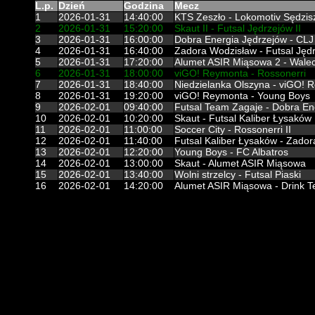
L.p.
Dzień
Godzina
Mecz
1
2026-01-31
14:40:00
KTS Zeszło - Lokomotiv Sędzi
2
2026-01-31
15:20:00
Skaut II - Futsal Jędrzejów II
3
2026-01-31
16:00:00
Dobra Energia Jędrzejów - CLJ
4
2026-01-31
16:40:00
Zadora Wodzisław - Futsal Jęd
5
2026-01-31
17:20:00
Alumet ASIR Miąsowa 2 - Walec
6
2026-01-31
18:00:00
viGO! Reymonta - Rossonerri
7
2026-01-31
18:40:00
Niedzielanka Olszyna - viGO! R
8
2026-01-31
19:20:00
viGO! Reymonta - Young Boys
9
2026-02-01
09:40:00
Futsal Team Zagaje - Dobra En
10
2026-02-01
10:20:00
Skaut - Futsal Kaliber Łysaków
11
2026-02-01
11:00:00
Soccer City - Rossonerri II
12
2026-02-01
11:40:00
Futsal Kaliber Łysaków - Zado
13
2026-02-01
12:20:00
Young Boys - FC Albatros
14
2026-02-01
13:00:00
Skaut - Alumet ASIR Miąsowa
15
2026-02-01
13:40:00
Wolni strzelcy - Futsal Piaski
16
2026-02-01
14:20:00
Alumet ASIR Miąsowa - Drink 