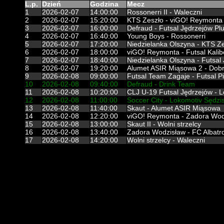
L.p.
Dzień
Godzina
Mecz
1
2026-02-07
14:00:00
Rossonerri II - Waleczni
2
2026-02-07
15:20:00
KTS Zeszło - viGO! Reymonta 
3
2026-02-07
16:00:00
Defraud - Futsal Jędrzejów Pl
4
2026-02-07
16:40:00
Young Boys - Rossonerri
5
2026-02-07
17:20:00
Niedzielanka Olszyna - KTS Z
6
2026-02-07
18:00:00
viGO! Reymonta - Futsal Kali
7
2026-02-07
18:40:00
Niedzielanka Olszyna - Futsal 
8
2026-02-07
19:20:00
Alumet ASIR Miąsowa 2 - Dobr
9
2026-02-08
09:00:00
Futsal Team Zagaje - Futsal Pi
10
2026-02-08
09:40:00
Defraud - Drink Team
11
2026-02-08
10:20:00
CLJ U-19 Futsal Jędrzejów - 
12
2026-02-08
11:00:00
Soccer City - Lokomotiv Sędz
13
2026-02-08
11:40:00
Skaut - Alumet ASIR Miąsowa
14
2026-02-08
12:20:00
viGO! Reymonta - Zadora Wod
15
2026-02-08
13:00:00
Skaut II - Wolni strzelcy
16
2026-02-08
13:40:00
Zadora Wodzisław - FC Albatr
17
2026-02-08
14:20:00
Wolni strzelcy - Waleczni