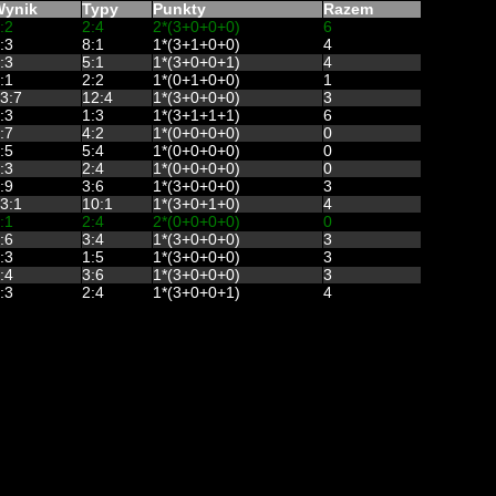
ynik
Typy
Punkty
Razem
:2
2:4
2*(3+0+0+0)
6
:3
8:1
1*(3+1+0+0)
4
:3
5:1
1*(3+0+0+1)
4
:1
2:2
1*(0+1+0+0)
1
3:7
12:4
1*(3+0+0+0)
3
:3
1:3
1*(3+1+1+1)
6
:7
4:2
1*(0+0+0+0)
0
:5
5:4
1*(0+0+0+0)
0
:3
2:4
1*(0+0+0+0)
0
:9
3:6
1*(3+0+0+0)
3
3:1
10:1
1*(3+0+1+0)
4
:1
2:4
2*(0+0+0+0)
0
:6
3:4
1*(3+0+0+0)
3
:3
1:5
1*(3+0+0+0)
3
:4
3:6
1*(3+0+0+0)
3
:3
2:4
1*(3+0+0+1)
4