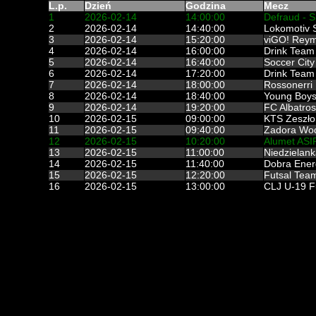
L.p.
Dzień
Godzina
Mecz
1
2026-02-14
14:00:00
Defraud - S
2
2026-02-14
14:40:00
Lokomotiv 
3
2026-02-14
15:20:00
viGO! Reym
4
2026-02-14
16:00:00
Drink Team 
5
2026-02-14
16:40:00
Soccer City
6
2026-02-14
17:20:00
Drink Team 
7
2026-02-14
18:00:00
Rossonerri 
8
2026-02-14
18:40:00
Young Boys 
9
2026-02-14
19:20:00
FC Albatros
10
2026-02-15
09:00:00
KTS Zeszło 
11
2026-02-15
09:40:00
Zadora Wod
12
2026-02-15
10:20:00
Alumet ASIR
13
2026-02-15
11:00:00
Niedzielank
14
2026-02-15
11:40:00
Dobra Energ
15
2026-02-15
12:20:00
Futsal Team
16
2026-02-15
13:00:00
CLJ U-19 Fu