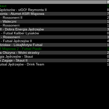
W
kaut
1
Sędziszów - viGO! Reymonta II
8
onta - Alumet ASIR Miąsowa
7
- Rossonerri II
2
 - Waleczni
1
- Rossonerri
1
II - Dobra Energia Jędrzejów
3
- Futsal Kaliber Łysaków
0
 - Rossonerri
3
- Futsal Jędrzejów II
4
zisław - LokajMotyw Futsal
1
 Miąsowa 2 - Futsal Piaski
1
a Olszyna - Wolni strzelcy
2
ia Jędrzejów - Skaut
0
 Zagaje - Skaut II
2
tsal Jędrzejów - Drink Team
1