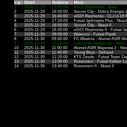
L.p.
Dzień
Godzina
Mecz
1
2025-11-29
15:00:00
viGO! Reymonta - Skaut
2
2025-11-29
16:00:00
Soccer City - Dobra Energia 
3
2025-11-29
16:40:00
viGO! Reymonta - CLJ U-19 F
4
2025-11-29
17:20:00
Futsal Jędrzejów Plus - Skaut
5
2025-11-29
18:00:00
Soccer City - Skaut II
6
2025-11-29
18:40:00
viGO! Reymonta II - Futsal Ję
7
2025-11-30
09:00:00
Waleczni - Futsal Piaski
8
2025-11-30
09:40:00
FC Albatros - Alumet ASIR M
9
2025-11-30
10:20:00
Lokomotiv Sędziszów - Wolni 
10
2025-11-30
11:00:00
Alumet ASIR Miąsowa 2 - Nie
11
2025-11-30
11:40:00
Young Boys - Defraud
12
2025-11-30
12:20:00
KTS Zeszło - Futsal Team Za
13
2025-11-30
13:00:00
Rossonerri - Futsal Kaliber 
14
2025-11-30
13:40:00
Rossonerri II - Skaut II