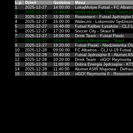
L.p.
Dzień
Godzina
Mecz
1
2025-12-27
14:00:00
LokajMotyw Futsal - FC Albatr
2
2025-12-27
14:40:00
Wolni strzelcy - Futsal Team Z
3
2025-12-27
15:20:00
Rossonerri - Futsal Jędrzejów 
4
2025-12-27
16:00:00
Waleczni - Lokomotiv Sędzisz
5
2025-12-27
16:40:00
Futsal Kaliber Łysaków - CLJ 
6
2025-12-27
17:20:00
Soccer City - Skaut II
7
2025-12-27
18:00:00
Drink Team - Futsal Piaski
8
2025-12-27
18:40:00
Zadora Wodzisław - Skaut
9
2025-12-27
19:20:00
Futsal Piaski - Niedzielanka O
10
2025-12-28
09:00:00
FC Albatros - CLJ U-19 Futsal
11
2025-12-28
09:40:00
Futsal Jędrzejów II - Alumet 
12
2025-12-28
10:20:00
Drink Team - viGO! Reymonta
13
2025-12-28
11:00:00
Dobra Energia Jędrzejów - KT
14
2025-12-28
11:40:00
Alumet ASIR Miąsowa - Defrau
15
2025-12-28
12:20:00
viGO! Reymonta II - Rossonerri