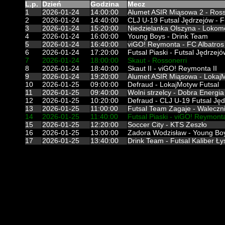
L.p.
Dzień
Godzina
Mecz
1
2026-01-24
14:00:00
Alumet ASIR Miąsowa 2 - Rosso
2
2026-01-24
14:40:00
CLJ U-19 Futsal Jędrzejów - F
3
2026-01-24
15:20:00
Niedzielanka Olszyna - Lokom
4
2026-01-24
16:00:00
Young Boys - Drink Team
5
2026-01-24
16:40:00
viGO! Reymonta - FC Albatros
6
2026-01-24
17:20:00
Futsal Piaski - Futsal Jędrzejów
7
2026-01-24
18:00:00
Skaut - Rossonerri
8
2026-01-24
18:40:00
Skaut II - viGO! Reymonta II
9
2026-01-24
19:20:00
Alumet ASIR Miąsowa - LokajM
10
2026-01-25
09:00:00
Defraud - LokajMotyw Futsal
11
2026-01-25
09:40:00
Wolni strzelcy - Dobra Energi
12
2026-01-25
10:20:00
Defraud - CLJ U-19 Futsal Ję
13
2026-01-25
11:00:00
Futsal Team Zagaje - Waleczn
14
2026-01-25
11:40:00
Futsal Piaski - viGO! Reymonta
15
2026-01-25
12:20:00
Soccer City - KTS Zeszło
16
2026-01-25
13:00:00
Zadora Wodzisław - Young Bo
17
2026-01-25
13:40:00
Drink Team - Futsal Kaliber Ł