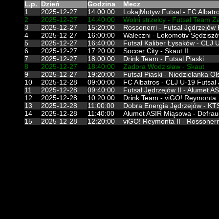
L.p.
Dzień
Godzina
Mecz
1
2025-12-27
14:00:00
LokajMotyw Futsal - FC Albatr
2
2025-12-27
14:40:00
Wolni strzelcy - Futsal Team Z
3
2025-12-27
15:20:00
Rossonerri - Futsal Jędrzejów 
4
2025-12-27
16:00:00
Waleczni - Lokomotiv Sędzisz
5
2025-12-27
16:40:00
Futsal Kaliber Łysaków - CLJ 
6
2025-12-27
17:20:00
Soccer City - Skaut II
7
2025-12-27
18:00:00
Drink Team - Futsal Piaski
8
2025-12-27
18:40:00
Zadora Wodzisław - Skaut
9
2025-12-27
19:20:00
Futsal Piaski - Niedzielanka O
10
2025-12-28
09:00:00
FC Albatros - CLJ U-19 Futsal
11
2025-12-28
09:40:00
Futsal Jędrzejów II - Alumet 
12
2025-12-28
10:20:00
Drink Team - viGO! Reymonta
13
2025-12-28
11:00:00
Dobra Energia Jędrzejów - KT
14
2025-12-28
11:40:00
Alumet ASIR Miąsowa - Defrau
15
2025-12-28
12:20:00
viGO! Reymonta II - Rossonerri