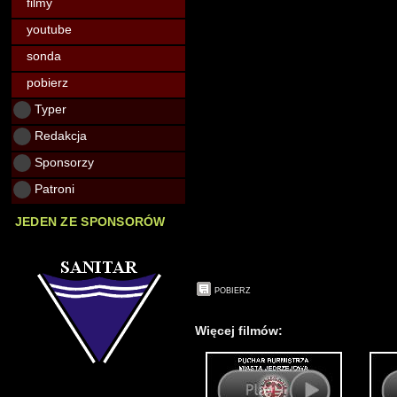
filmy
youtube
sonda
pobierz
Typer
Redakcja
Sponsorzy
Patroni
JEDEN ZE SPONSORÓW
POBIERZ
Więcej filmów: