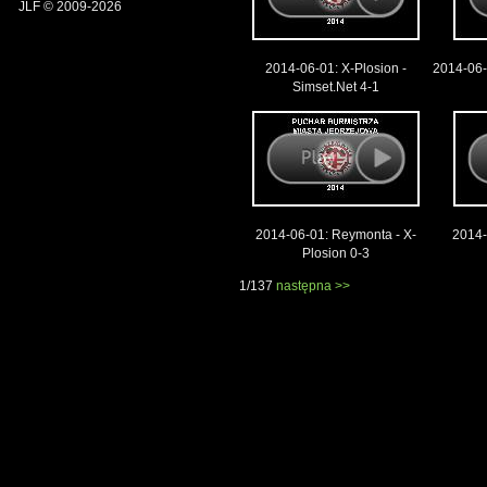
JLF © 2009-2026
2014-06-01: X-Plosion -
2014-06
Simset.Net 4-1
2014-06-01: Reymonta - X-
2014
Plosion 0-3
1/137
następna >>