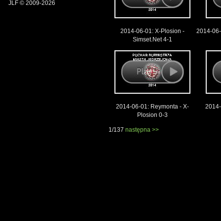
JLF © 2009-2026
2014-06-01: X-Plosion -
2014-06
Simset.Net 4-1
2014-06-01: Reymonta - X-
2014
Plosion 0-3
1/137
następna >>