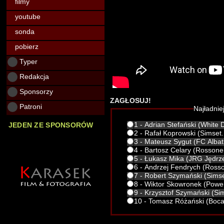
filmy
youtube
sonda
pobierz
Typer
Redakcja
Sponsorzy
ZAGŁOSUJ!
Patroni
Najładni
1 - Adrian Stefański (White D
JEDEN ZE SPONSORÓW
2 - Rafał Koprowski (Simset
3 - Mateusz Sygut (FC Albat
4 - Bartosz Celary (Rossoner
5 - Łukasz Mika (JRG Jędrz
6 - Andrzej Fendrych (Rosso
7 - Robert Szymański (Simse
8 - Wiktor Skowronek (Powe
9 - Krzysztof Szymański (Si
10 - Tomasz Różański (Boca