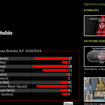
Zgłoszenia nowy
KONKURS
OSTATNIO DO
ejsza Bramka JLF 2018/2019
evils)
17
.Net)
3
ros)
18
2014-06-01: X-Plos
ri)
13
1
ejów)
1
nerri)
0
t.Net)
4
riron Black Squad)
16
mset.NeXt)
4
 Juniors)
3
2023-02-25: Zakoń