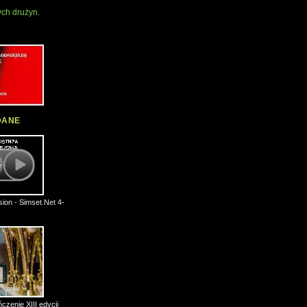
ch drużyn.
DANE
ion - Simset.Net 4-
czenie XIII edycji