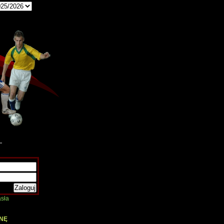
sła
NĘ