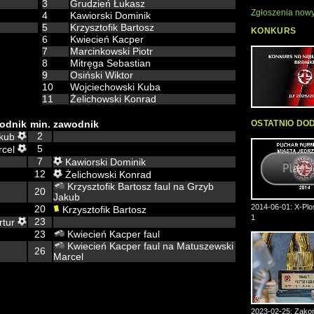
3
Grudzień Łukasz
Zgłoszenia nowy
4
Kawiorski Dominik
5
Krzysztofik Bartosz
KONKURS
6
Kwiecień Kacper
7
Marcinkowski Piotr
8
Mitręga Sebastian
9
Osiński Wiktor
10
Wojciechowski Kuba
11
Żelichowski Konrad
OSTATNIO DO
odnik
min.
zawodnik
2
akub
5
rcel
7
Kawiorski Dominik
12
Żelichowski Konrad
Krzysztofik Bartosz faul na Grzyb
20
Jakub
2014-06-01: X-Plos
20
Krzysztofik Bartosz
1
23
rtur
23
Kwiecień Kacper faul
Kwiecień Kacper faul na Matuszewski
26
Marcel
2023-02-25: Zakoń