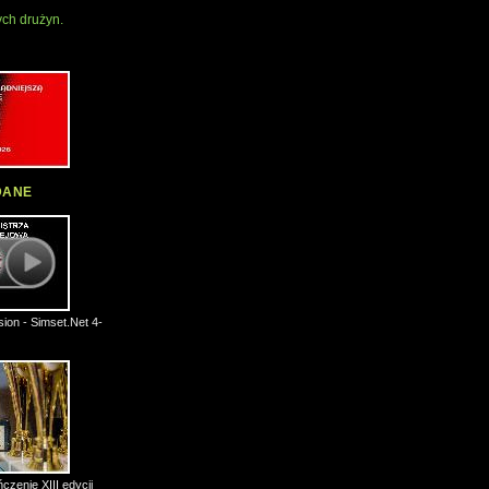
ch drużyn.
DANE
ion - Simset.Net 4-
czenie XIII edycji