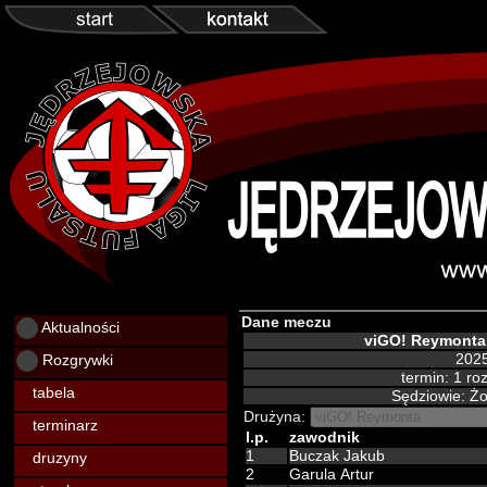
Dane meczu
Aktualności
viGO! Reymonta
Rozgrywki
2025
termin: 1 r
tabela
Sędziowie: Ż
Drużyna:
terminarz
l.p.
zawodnik
1
Buczak Jakub
druzyny
2
Garula Artur