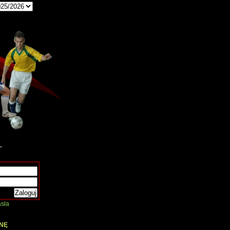
sła
NĘ