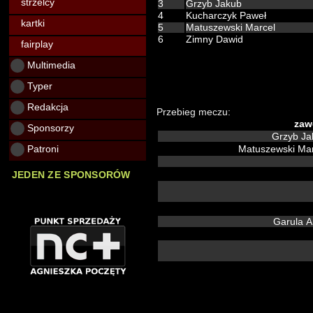
strzelcy
3
Grzyb Jakub
4
Kucharczyk Paweł
kartki
5
Matuszewski Marcel
6
Zimny Dawid
fairplay
Multimedia
Typer
Redakcja
Przebieg meczu:
zaw
Sponsorzy
Grzyb J
Patroni
Matuszewski Ma
JEDEN ZE SPONSORÓW
Garula A