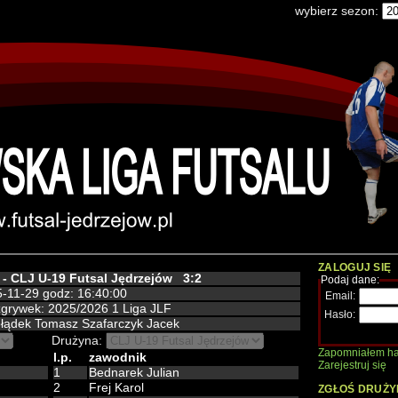
wybierz sezon:
ZALOGUJ SIĘ
 - CLJ U-19 Futsal Jędrzejów
3:2
Podaj dane:
-11-29 godz: 16:40:00
Email:
ozgrywek: 2025/2026 1 Liga JLF
Hasło:
ołądek Tomasz Szafarczyk Jacek
Drużyna:
Zapomniałem ha
l.p.
zawodnik
Zarejestruj się
1
Bednarek Julian
2
Frej Karol
ZGŁOŚ DRUŻY