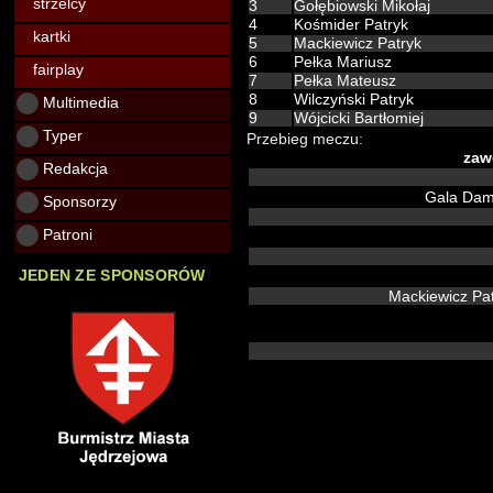
strzelcy
3
Gołębiowski Mikołaj
4
Kośmider Patryk
kartki
5
Mackiewicz Patryk
6
Pełka Mariusz
fairplay
7
Pełka Mateusz
8
Wilczyński Patryk
Multimedia
9
Wójcicki Bartłomiej
Typer
Przebieg meczu:
zaw
Redakcja
Gala Da
Sponsorzy
Patroni
JEDEN ZE SPONSORÓW
Mackiewicz Pa