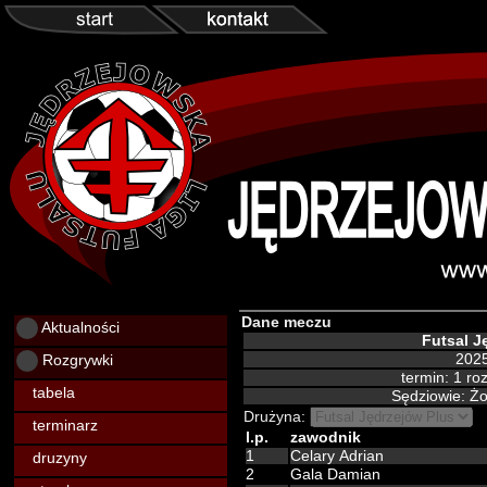
Dane meczu
Aktualności
Futsal J
Rozgrywki
2025
termin: 1 r
tabela
Sędziowie: Ż
Drużyna:
terminarz
l.p.
zawodnik
1
Celary Adrian
druzyny
2
Gala Damian