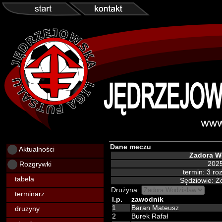
Dane meczu
Aktualności
Zadora W
Rozgrywki
2025
termin: 3 r
tabela
Sędziowie: Ż
Drużyna:
terminarz
l.p.
zawodnik
1
Baran Mateusz
druzyny
2
Burek Rafał