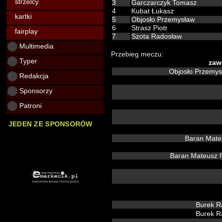
strzelcy
3
Garczarczyk Tomasz
4
Kubat Łukasz
kartki
5
Objosło Przemysław
6
Strasz Piotr
fairplay
7
Szota Radosław
Multimedia
Przebieg meczu:
Typer
zaw
Objosło Przemy
Redakcja
Sponsorzy
Patroni
JEDEN ZE SPONSORÓW
Baran Mat
Baran Mateusz 
Burek R
Burek R