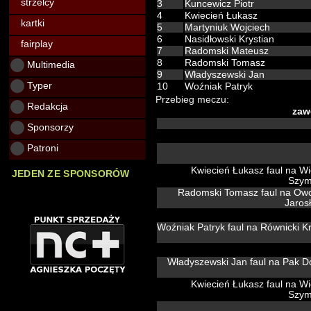
strzelcy
3
Kuncewicz Piotr
4
Kwiecień Łukasz
kartki
5
Martyniuk Wojciech
6
Nasidłowski Krystian
fairplay
7
Radomski Mateusz
8
Radomski Tomasz
Multimedia
9
Władyszewski Jan
Typer
10
Woźniak Patryk
Przebieg meczu:
Redakcja
zaw
Sponsorzy
Patroni
Kwiecień Łukasz faul na Wieliński
JEDEN ZE SPONSORÓW
Szy
Radomski Tomasz faul na Ow
Jaros
Woźniak Patryk faul na Równicki Kr
Kwiecień Łukasz faul na Wieliński
Szy