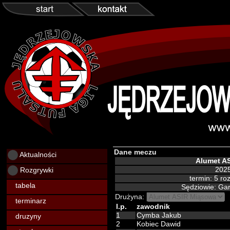
Dane meczu
Aktualności
Alumet A
Rozgrywki
2025
termin: 5 r
tabela
Sędziowie: Gar
Drużyna:
terminarz
l.p.
zawodnik
1
Cymba Jakub
druzyny
2
Kobiec Dawid