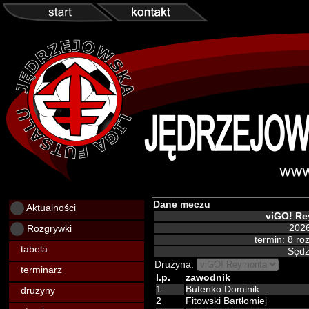
Dane meczu
Aktualności
viGO! R
Rozgrywki
2026
termin: 8 r
tabela
Sędz
Drużyna:
terminarz
l.p.
zawodnik
1
Butenko Dominik
druzyny
2
Fitowski Bartłomiej