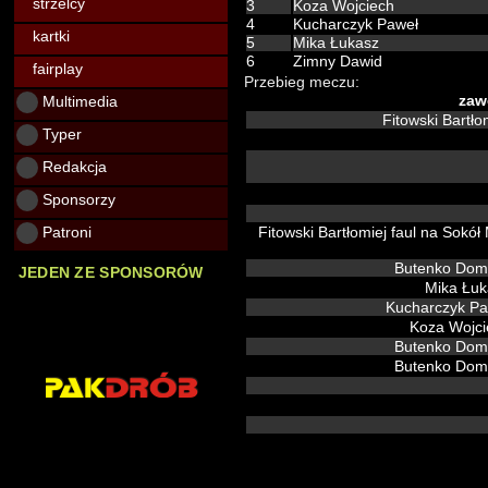
strzelcy
3
Koza Wojciech
4
Kucharczyk Paweł
kartki
5
Mika Łukasz
6
Zimny Dawid
fairplay
Przebieg meczu:
Multimedia
zaw
Fitowski Bartło
Typer
Redakcja
Sponsorzy
Patroni
Butenko Dom
JEDEN ZE SPONSORÓW
Mika Łu
Kucharczyk P
Koza Wojc
Butenko Dom
Butenko Dom