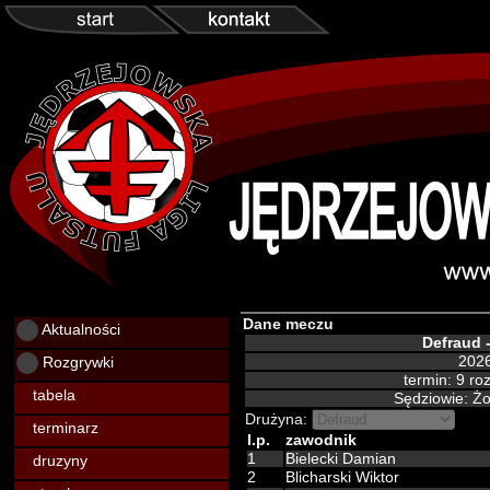
Dane meczu
Aktualności
Defraud 
Rozgrywki
2026
termin: 9 r
tabela
Sędziowie: Ż
Drużyna:
terminarz
l.p.
zawodnik
1
Bielecki Damian
druzyny
2
Blicharski Wiktor