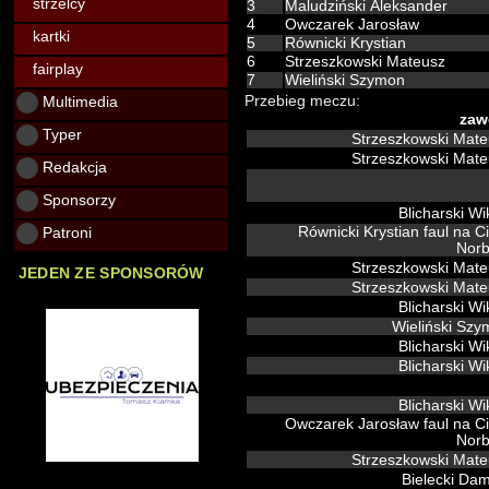
strzelcy
3
Maludziński Aleksander
4
Owczarek Jarosław
kartki
5
Równicki Krystian
6
Strzeszkowski Mateusz
fairplay
7
Wieliński Szymon
Multimedia
Przebieg meczu:
zaw
Typer
Strzeszkowski Mat
Strzeszkowski Mat
Redakcja
Sponsorzy
Blicharski Wi
Patroni
Równicki Krystian faul na C
Norb
Strzeszkowski Mat
JEDEN ZE SPONSORÓW
Strzeszkowski Mat
Blicharski Wi
Wielińsk
Blicharski Wi
Blicharski Wi
Blicharski Wi
Owczarek Jarosław faul na Ci
Norb
Strzeszkowski Mat
Bielecki Da