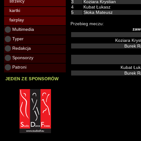
strzelcy
3
Koziara Krystian
4
Kubat Łukasz
kartki
5
Słoka Mateusz
fairplay
Przebieg meczu:
Multimedia
zaw
Typer
Koziara Krys
Burek R
Redakcja
Sponsorzy
Patroni
Kubat Łu
Burek R
JEDEN ZE SPONSORÓW