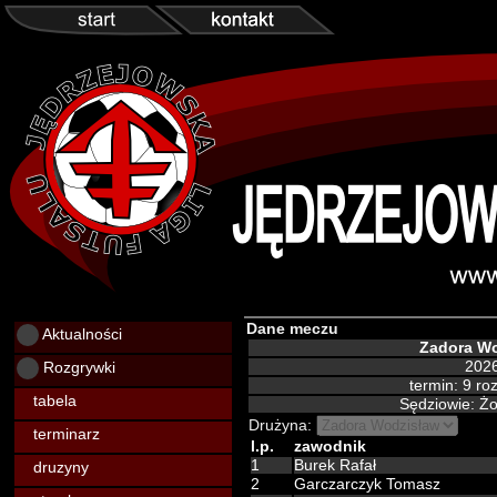
Dane meczu
Aktualności
Zadora W
Rozgrywki
2026
termin: 9 r
tabela
Sędziowie: Ż
Drużyna:
terminarz
l.p.
zawodnik
1
Burek Rafał
druzyny
2
Garczarczyk Tomasz