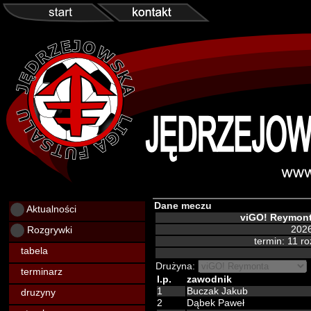
Dane meczu
Aktualności
viGO! Reymont
Rozgrywki
2026
termin: 11 r
tabela
Drużyna:
terminarz
l.p.
zawodnik
1
Buczak Jakub
druzyny
2
Dąbek Paweł