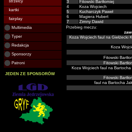
strzelcy
3
Fitowski Bartłomiej
4
Koza Wojciech
kartki
5
Kucharczyk Paweł
6
Magiera Hubert
fairplay
7
Zimny Dawid
Multimedia
Przebieg meczu:
zaw
Typer
Redakcja
Koza Wojc
Sponsorzy
Fitowski Bartło
Patroni
Fitowski Bartło
JEDEN ZE SPONSORÓW
Fitowski Bartło
faul na Bartocha J