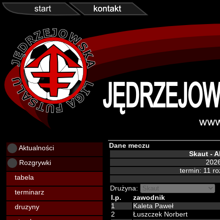
Dane meczu
Aktualności
Skaut - 
Rozgrywki
2026
termin: 11 r
tabela
Drużyna:
terminarz
l.p.
zawodnik
1
Kaleta Paweł
druzyny
2
Łuszczek Norbert