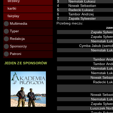
strzelcy
3
Niemstak Łukasz
4
Nowak Sebastian
kartki
5
Radecki Łukasz
6
Tambor Andrzej
fairplay
7
Zapała Sylwester
Multimedia
Przebieg meczu:
zaw
Typer
Zapała Sy
Zapała Sy
Redakcja
Niemstak Łu
Cymba Jakub (samo
Sponsorzy
Niemstak Łu
Patroni
Tambor And
JEDEN ZE SPONSORÓW
Tambor And
Niemstak Łu
Niemstak Łu
Nowak Sebas
Radecki Łu
Nowak Sebas
Niemstak Łu
Zapała Sy
Łuszczek Nor
Zapała Sy