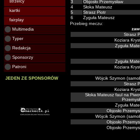
strzelcy
3
Objosło Przemysław
4
Słoka Mateusz
kartki
5
Strasz Piotr
6
Zyguła Mateusz
fairplay
Przebieg meczu:
Multimedia
zaw
Strasz P
Typer
Koziara Krys
Zyguła Mat
Redakcja
Sponsorzy
Zyguła Mat
Patroni
Koziara Krys
Wójcik Szymon (samo
JEDEN ZE SPONSORÓW
Strasz P
Koziara Krys
Słoka Mateusz faul na Piwo
Przemys
Zyguła Mat
Objosło Przemy
Wójcik Szymon (samo
Objosło Przemy
Objosło Przemy