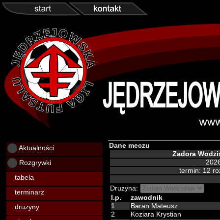
Dane meczu
Aktualności
Zadora Wodzi
Rozgrywki
2026
termin: 12 r
tabela
Drużyna:
terminarz
l.p.
zawodnik
1
Baran Mateusz
druzyny
2
Koziara Krystian