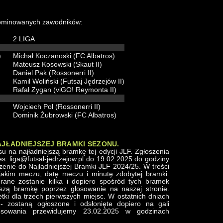
nominowanych zawodników:
2 LIGA
)
Michał Koczanoski (FC Albatros)
Mateusz Kosowski (Skaut II)
Daniel Pak (Rossonerri II)
Kamil Woliński (Futsaj Jędrzejów II)
Rafał Zygan (viGO! Reymonta II)
Wojciech Pol (Rossonerri II)
Dominik Żubrowski (FC Albatros)
NAJŁADNIEJSZEJ BRAMKI SEZONU.
u na najładniejszą bramkę tej edycji JLF. Zgłoszenia
: liga@futsal-jedrzejow.pl do 19.02.2025 do godziny
enie do Najładniejszej Bramki JLF 2024/25. W treści
jakim meczu, datę meczu i minutę zdobytej bramki.
ane zostanie kilka i dopiero spośród tych bramek
jszą bramkę poprzez głosowanie na naszej stronie.
tki dla trzech pierwszych miejsc. W ostatnich dniach
 - zostaną ogłoszone i odsłonięte dopiero na gali
osowania przewidujemy 23.02.2025 w godzinach