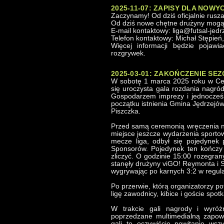
2025-11-07: ZAPISY DLA NOW
Zaczynamy! Od dziś oficjalnie rusza
Od dziś nowe chętne drużyny mogą 
E-mail kontaktowy: liga@futsal-jedr
Telefon kontaktowy: Michał Stępień
Więcej informacji będzie pojawi
rozgrywek.
2025-03-01: ZAKOŃCZENIE SEZ
W sobotę 1 marca 2025 roku w Cen
się uroczysta gala rozdania nagród
Gospodarzem imprezy i jednocześ
początku istnienia Gmina Jędrzejó
Piszczka.
Przed samą ceremonią wręczenia na
miejsce jeszcze wydarzenia sportow
mecze liga, odbył się pojedynek
Sponsorów. Pojedynek ten kończy 
zliczyć. O godzinie 15:00 rozegrany
stanęły drużyny viGO! Reymonta i 
wygrywając po karnych 3:2 w regul
Po przerwie, którą organizatorzy po
ligę zawodnicy, kibice i goście spot
W trakcie gali nagrody i wyróż
poprzedzane multimedialną zapow
gali to oczywiście powitanie wsz