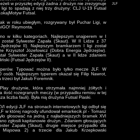
eżeli w przyszłej edycji żadna z drużyn nie zrezygnuje
JLF
ligi to spadają z niej trzy drużyny: CLJ U-19 Futsal
LokajMotyw Futsal.
jak w roku ubiegłym, rozgrywany był Puchar Ligi, w
 viGO! Reymonta.
ano w kilku kategoriach. Najlepszym snajperem w I
został Sylwester Zapała (Skaut). W II Lidze z 37
l Jędrzejów II). Najlepszym bramkarzem I ligi został
dze Krzysztof Józefowicz (Dobra Energia Jędrzejów).
stał Sylwester Zapała (Skaut) a w II lidze zdaniem
ński (Futsal Jędrzejów II).
typerów. Typować można było tylko mecze JLF. W
70 osób. Najlepszym typerem okazał się Filip Nawrot,
a trzeci był Jakub Foremnik.
lay drużynie, która otrzymała najmniej żółtych i
na ilość rozegranych meczy (w przypadku remisu w tej
a liczba fauli). Była nią drużyna Futsal Piaski.
 edycji JLF na stronach internetowych ligi odbył się
LF w której nagrody ufundował emarkecik.pl - Tomasz
yło głosować na jedną z najładniejszych bramek XVI
ano zgłosili kapitanowie drużyn.. Zdaniem głosujących
ester Zapała (Skaut), drugie miejsce przypadło dla
 Miąsowa 2) a trzecie dla Jakub Krzepkowski