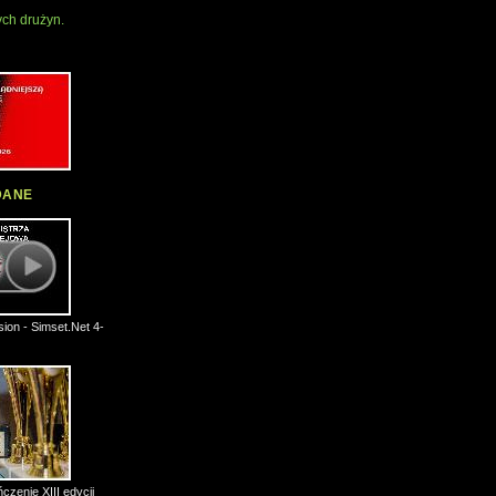
ch drużyn.
DANE
ion - Simset.Net 4-
czenie XIII edycji