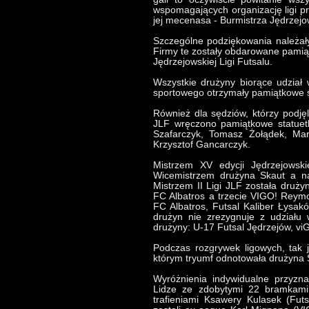
wspomagających organizację ligi p
jej mecenasa - Burmistrza Jędrzej
Szczególne podziękowania należały
Firmy te zostały obdarowane pamią
Jędrzejowskiej Ligi Futsalu.
Wszystkie drużyny biorące udział 
sportowego otrzymały pamiątkowe st
Również dla sędziów, którzy podjęl
JLF wręczono pamiątkowe statuetk
Szafarczyk, Tomasz Żołądek, Mar
Krzysztof Gancarczyk.
Mistrzem XV edycji Jędrzejowski
Wicemistrzem drużyna Skaut a na
Mistrzem II Ligi JLF została druży
FC Albatros a trzecie VIGO! Reymo
FC Albatros, Futsal Kaliber Łysak
drużyn nie zrezygnuje z udziału w
drużyny: U-17 Futsal Jędrzejów, vi
Podczas rozgrywek ligowych, tak 
którym tryumf odnotowała drużyna 
Wyróżnienia indywidualne przyzn
Lidze ze zdobytymi 22 bramkami 
trafieniami Ksawery Kulasek (Fut