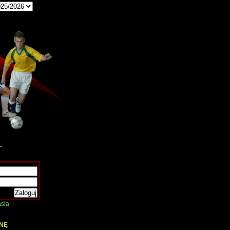
sła
NĘ