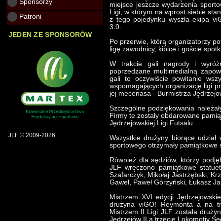
Sponsorzy
miejsce jeszcze wydarzenia sporto
Ligi, w którym na wprost siebie st
Patroni
z tego pojedynku wyszła ekipa v
3:0.
JEDEN ZE SPONSORÓW
Po przerwie, którą organizatorzy po
ligę zawodnicy, kibice i goście spot
W trakcie gali nagrody i wyróż
poprzedzane multimedialną zapow
gali to oczywiście powitanie wsz
wspomagających organizację ligi p
jej mecenasa - Burmistrza Jędrzej
Szczególne podziękowania należały
Firmy te zostały obdarowane pamią
Jędrzejowskiej Ligi Futsalu.
JLF © 2009-2026
Wszystkie drużyny biorące udział 
sportowego otrzymały pamiątkowe st
Również dla sędziów, którzy podjęl
JLF wręczono pamiątkowe statuet
Szafarczyk, Mikołaj Jastrzębski, K
Gaweł, Paweł Górzyński, Łukasz Ja
Mistrzem XVI edycji Jędrzejowskie
drużyna viGO! Reymonta a na trz
Mistrzem II Ligi JLF została drużyn
Jędrzejów II a trzecie Lokomotiv S