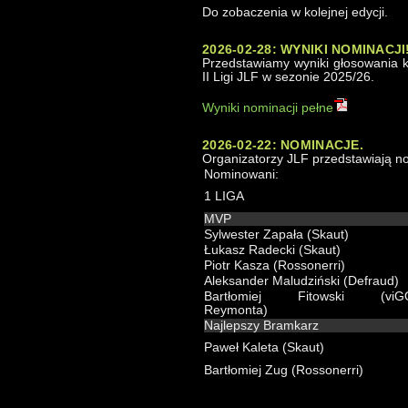
Do zobaczenia w kolejnej edycji.
2026-02-28: WYNIKI NOMINACJI
Przedstawiamy wyniki głosowania k
II Ligi JLF w sezonie 2025/26.
Wyniki nominacji pełne
2026-02-22: NOMINACJE.
Organizatorzy JLF przedstawiają 
Nominowani:
1 LIGA
MVP
Sylwester Zapała (Skaut)
Łukasz Radecki (Skaut)
Piotr Kasza (Rossonerri)
Aleksander Maludziński (Defraud)
Bartłomiej Fitowski (viG
Reymonta)
Najlepszy Bramkarz
Paweł Kaleta (Skaut)
Bartłomiej Zug (Rossonerri)