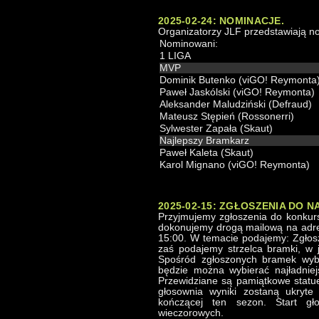
2025-02-24: NOMINACJE.
Organizatorzy JLF przedstawiają 
Nominowani:
1 LIGA
MVP
Dominik Butenko (viGO! Reymonta
Paweł Jaskólski (viGO! Reymonta)
Aleksander Maludziński (Defraud)
Mateusz Stępień (Rossonerri)
Sylwester Zapała (Skaut)
Najlepszy Bramkarz
Paweł Kaleta (Skaut)
Karol Mignano (viGO! Reymonta)
2025-02-15: ZGŁOSZENIA DO 
Przyjmujemy zgłoszenia do konkurs
dokonujemy drogą mailową na adres
15:00. W temacie podajemy: Zgłosz
zaś podajemy strzelca bramki, w 
Spośród zgłoszonych bramek wybr
będzie można wybierać najładnie
Przewidziane są pamiątkowe statue
głosownia wyniki zostaną ukryte
kończącej ten sezon. Start gł
wieczorowych.