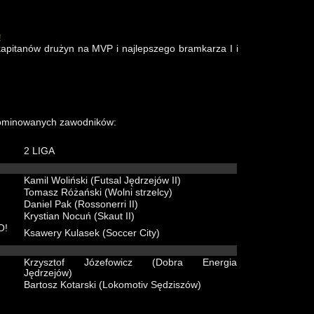
!
apitanów drużyn na MVP i najlepszego bramkarza I i
nominowanych zawodników:
2 LIGA
Kamil Woliński (Futsal Jędrzejów II)
Tomasz Różański (Wolni strzelcy)
Daniel Pak (Rossonerri II)
Krystian Nocuń (Skaut II)
O!
Ksawery Kulasek (Soccer City)
Krzysztof Józefowicz (Dobra Energia
Jędrzejów)
Bartosz Kotarski (Lokomotiv Sędziszów)