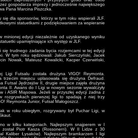
rzez gospodarza imprezy i jednocześnie największego
owa Pana Marcina Piszczka.
 się dla sponsorów, którzy w tym roku wspierali JLF.
tkowymi statuetkami z podziękowaniem za wspieranie
w minionej edycji niezależnie od uzyskanego wyniku
atuetki upamiętniające ich występ w JLF.
i się trudnego zadania bycia rozjemcami w tej edycji
i. W tym roku sędziowali: Jakub Sierczyński, Jacek
cin Nowak, Mateusz Kowalicki, Kacper Czerwiński,
ej Ligi Futsalu została drużyna VIGO! Reymonta.
 trzecim miejscu uplasowała się drużyna Defraud.
na Futsal Jędrzejów II, drugie miejsce zajęła drużyna
nta II. Awans do I Ligi w nowym sezonie wywalczyły
ów i ASIR Miąsowa. Jeżeli w przyszłej edycji żadna z
 rozgrywkach pierwszej ligi to spadają z niej trzy
GO! Reymonta Junior, Futsal Małogoszcz.
jak w roku ubiegłym, rozgrywany był Puchar Ligi, w
Skaut.
ano w kilku kategoriach. Najlepszym snajperem w I
został Piotr Kasza (Rossonerri). W II Lidze z 30
sal Kaliber Łysaków). Najlepszym bramkarzem I ligi