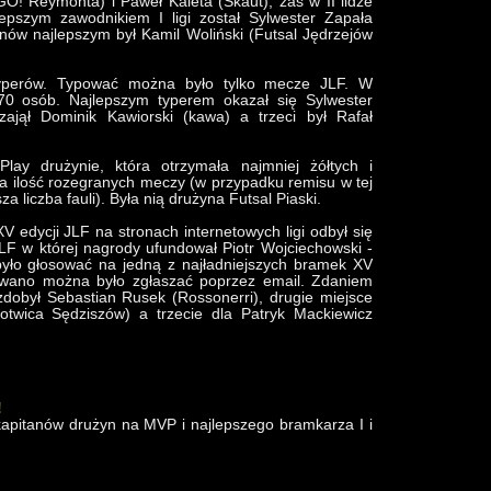
GO! Reymonta) i Paweł Kaleta (Skaut), zaś w II lidze
lepszym zawodnikiem I ligi został Sylwester Zapała
anów najlepszym był Kamil Woliński (Futsal Jędrzejów
typerów. Typować można było tylko mecze JLF. W
 70 osób. Najlepszym typerem okazał się Sylwester
zajął Dominik Kawiorski (kawa) a trzeci był Rafał
lay drużynie, która otrzymała najmniej żółtych i
na ilość rozegranych meczy (w przypadku remisu w tej
a liczba fauli). Była nią drużyna Futsal Piaski.
 edycji JLF na stronach internetowych ligi odbył się
LF w której nagrody ufundował Piotr Wojciechowski -
było głosować na jedną z najładniejszych bramek XV
sowano można było zgłaszać poprzez email. Zdaniem
zdobył Sebastian Rusek (Rossonerri), drugie miejsce
Kotwica Sędziszów) a trzecie dla Patryk Mackiewicz
!
apitanów drużyn na MVP i najlepszego bramkarza I i