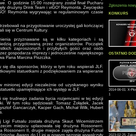
we. O godzinie 15:00 rozegrany został finał Pucharu
Zgłoszenia nowy
anęły drużyny Drink Team i viGO! Reymonta. Zwycięsko
iGO! Reymonta wygrywając w regulaminowym czasie
KONKURS
trzebowali na przygotowanie uroczystej gali kończącej
kali się w Centrum Kultury.
nienia przyznawane są w kilku kategoriach i są
iedzią przygotowaną przez organizatorów. Początek
ystkich zaproszonych i przybyłych gości oraz osób
rzez gospodarza imprezy i jednocześnie największego
OSTATNIO DO
owa Pana Marcina Piszczka.
 się dla sponsorów, którzy w tym roku wspierali JLF.
tkowymi statuetkami z podziękowaniem za wspieranie
w minionej edycji niezależnie od uzyskanego wyniku
atuetki upamiętniające ich występ w JLF.
2014-06-01: X-Plos
1
i się trudnego zadania bycia rozjemcami w tej edycji
ki. W tym roku sędziowali: Tomasz Żołądek, Jacek
rzysztof Gancarczyk, Kacper Gach, Michał Wilk, Hubert
s.
j Ligi Futsalu została drużyna Skaut. Wicemistrzem
ecim miejscu uplasowała się drużyna Rossonerri.
a Rossonerri II, drugie miejsce zajęła drużyna Futsal
ędziszów. Awans do I Ligi w nowym sezonie wywalczyły
2023-02-25: Zakoń