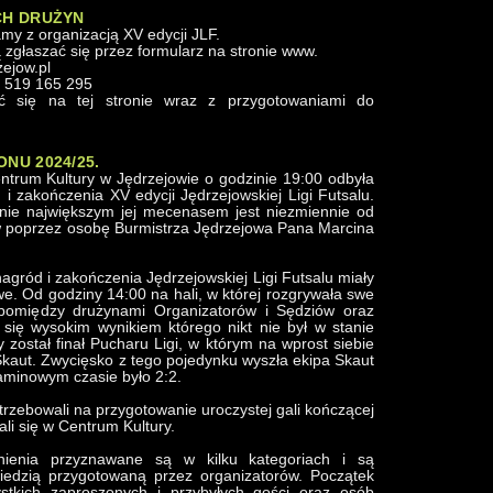
YCH DRUŻYN
my z organizacją XV edycji JLF.
zgłaszać się przez formularz na stronie www.
zejow.pl
, 519 165 295
ać się na tej stronie wraz z przygotowaniami do
ONU 2024/25.
trum Kultury w Jędrzejowie o godzinie 19:00 odbyła
 i zakończenia XV edycji Jędrzejowskiej Ligi Futsalu.
nie największym jej mecenasem jest niezmiennie od
w poprzez osobę Burmistrza Jędrzejowa Pana Marcina
gród i zakończenia Jędrzejowskiej Ligi Futsalu miały
e. Od godziny 14:00 na hali, w której rozgrywała swe
 pomiędzy drużynami Organizatorów i Sędziów oraz
się wysokim wynikiem którego nikt nie był w stanie
 został finał Pucharu Ligi, w którym na wprost siebie
Skaut. Zwycięsko z tego pojedynku wyszła ekipa Skaut
aminowym czasie było 2:2.
trzebowali na przygotowanie uroczystej gali kończącej
kali się w Centrum Kultury.
nienia przyznawane są w kilku kategoriach i są
iedzią przygotowaną przez organizatorów. Początek
ystkich zaproszonych i przybyłych gości oraz osób