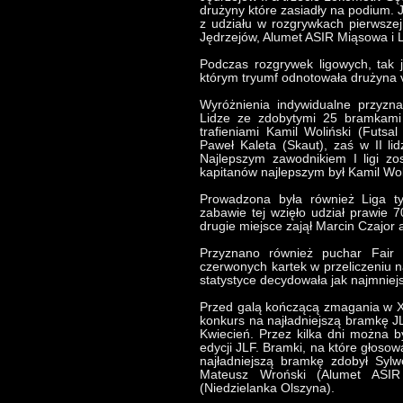
drużyny które zasiadły na podium. J
z udziału w rozgrywkach pierwszej 
Jędrzejów, Alumet ASIR Miąsowa i 
Podczas rozgrywek ligowych, tak 
którym tryumf odnotowała drużyna
Wyróżnienia indywidualne przyzn
Lidze ze zdobytymi 25 bramkami 
trafieniami Kamil Woliński (Futsa
Paweł Kaleta (Skaut), zaś w II li
Najlepszym zawodnikiem I ligi zo
kapitanów najlepszym był Kamil Woli
Prowadzona była również Liga 
zabawie tej wzięło udział prawie 
drugie miejsce zajął Marcin Czajor 
Przyznano również puchar Fair P
czerwonych kartek w przeliczeniu 
statystyce decydowała jak najmniejsz
Przed galą kończącą zmagania w XVI
konkurs na najładniejszą bramkę J
Kwiecień. Przez kilka dni można b
edycji JLF. Bramki, na które głosow
najładniejszą bramkę zdobył Sylw
Mateusz Wroński (Alumet ASIR
(Niedzielanka Olszyna).