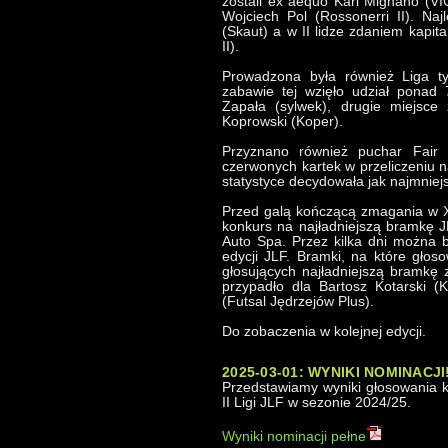
zostali ex aequo Karl Mignano (VI
Wojciech Pol (Rossonerri II). Naj
(Skaut) a w II lidze zdaniem kapit
II).
Prowadzona była również Liga 
zabawie tej wzięło udział ponad
Zapała (sylwek), drugie miejsce 
Koprowski (Koper).
Przyznano również puchar Fair P
czerwonych kartek w przeliczeniu 
statystyce decydowała jak najmniejsz
Przed galą kończącą zmagania w XV
konkurs na najładniejszą bramkę J
Auto Spa. Przez kilka dni można 
edycji JLF. Bramki, na które gło
głosujących najładniejszą bramkę 
przypadło dla Bartosz Kotarski (
(Futsal Jędrzejów Plus).
Do zobaczenia w kolejnej edycji.
2025-03-01: WYNIKI NOMINACJI
Przedstawiamy wyniki głosowania k
II Ligi JLF w sezonie 2024/25.
Wyniki nominacji pełne