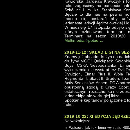
Kawiorska, Jarosław Krawczyk i T
roku zagościmy na parkiecie hali
Szkół nr 1 im. ks. Stanisława Ko
Będzie to dla nas na pewno no
mocno się postarać aby udźwi
jedenastej edycji Jędrzejowskiej Lig
W niedzielę 17 listopada odbyło si
którym rozlosowano terminarz 
Terminarz na sezon 2019/20 z
Multimedia->pobierz
.
2019-11-12: SKŁAD LIGI NA SEZ
Znamy już obsadę drużyn na nadch
drużyny viGO! Quickpack Skronió
Boys, CSKA Niespodzianka, Elmar
wykluczenia nie wystąpi też DzikT
Dywizjon, Elmar Plus II, Wola 
Reymonta II, Skaut II, Braders Team 
Activ Sędziszów, Aspen, FC Albatro
obustonną zgodą z Crazy Sport. 
ostatecznym rozrachunku nie zebrał
jedna ekipa ale w drugiej lidze.
Spotkanie kapitanów połączone z l
roku.
2019-10-22: XI EDYCJA JĘDRZ
Najważniejsze:
Wpisowe jak rok temu wyniesie 400zł