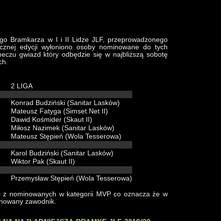
go Bramkarza w I i II Lidze JLF, przeprowadzonego
cznej edycji wyłoniono osoby nominowane do tych
eczu gwiazd który odbędzie się w najbliższą sobotę
ch.
2 LIGA
Konrad Budziński (Sanitar Lasków)
Mateusz Fatyga (Simset.Net II)
Dawid Kośmider (Skaut II)
Miłosz Nazimek (Sanitar Lasków)
Mateusz Stępień (Wola Tesserowa)
Karol Budziński (Sanitar Lasków)
Wiktor Pak (Skaut II)
Przemysław Stępień (Wola Tesserowa)
dni z nominowanych w kategorii MVP co oznacza że w
inowany zawodnik.