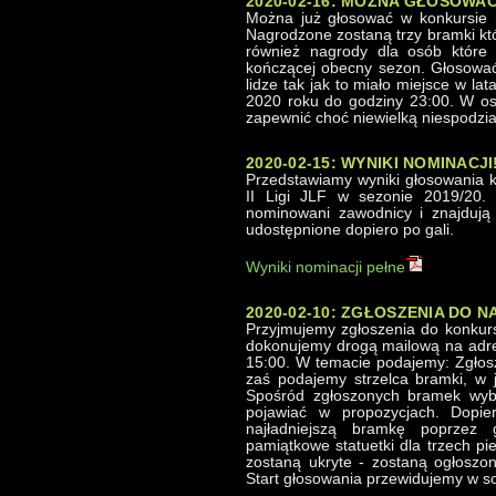
2020-02-16: MOŻNA GŁOSOWAĆ
Można już głosować w konkursie 
Nagrodzone zostaną trzy bramki kt
również nagrody dla osób które
kończącej obecny sezon. Głosować
lidze tak jak to miało miejsce w la
2020 roku do godziny 23:00. W ost
zapewnić choć niewielką niespodzia
2020-02-15: WYNIKI NOMINACJI
Przedstawiamy wyniki głosowania k
II Ligi JLF w sezonie 2019/20.
nominowani zawodnicy i znajdują 
udostępnione dopiero po gali.
Wyniki nominacji pełne
2020-02-10: ZGŁOSZENIA DO 
Przyjmujemy zgłoszenia do konkurs
dokonujemy drogą mailową na adres
15:00. W temacie podajemy: Zgłosz
zaś podajemy strzelca bramki, w 
Spośród zgłoszonych bramek wybra
pojawiać w propozycjach. Dopi
najładniejszą bramkę poprzez 
pamiątkowe statuetki dla trzech pi
zostaną ukryte - zostaną ogłoszon
Start głosowania przewidujemy w s