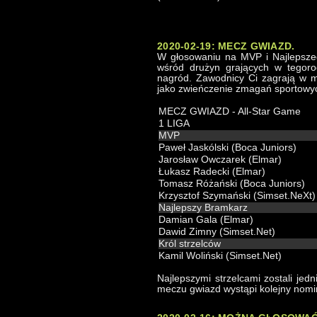
2020-02-19: MECZ GWIAZD.
W głosowaniu na MVP i Najlepsze
wśród drużyn grających w tegoro
nagród. Zawodnicy Ci zagrają w m
jako zwieńczenie zmagań sportowy
MECZ GWIAZD - All-Star Game
1 LIGA
MVP
Paweł Jaskólski (Boca Juniors)
Jarosław Owczarek (Elmar)
Łukasz Radecki (Elmar)
Tomasz Różański (Boca Juniors)
Krzysztof Szymański (Simset.NeXt)
Najlepszy Bramkarz
Damian Gala (Elmar)
Dawid Zimny (Simset.Net)
Król strzelców
Kamil Woliński (Simset.Net)
Najlepszymi strzelcami zostali je
meczu gwiazd wystąpi kolejny nom