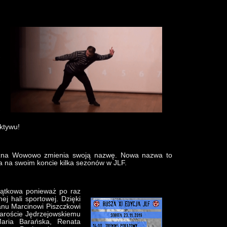
!
ektywu!
użna Wowowo zmienia swoją nazwę. Nowa nazwa to
a na swoim koncie kilka sezonów w JLF.
jątkowa ponieważ po raz
ej hali sportowej. Dzięki
anu Marcinowi Piszczkowi
taroście Jędrzejowskiemu
Maria Barańska, Renata