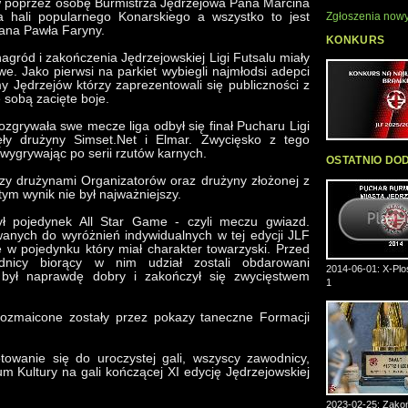
w poprzez osobę Burmistrza Jędrzejowa Pana Marcina
Zgłoszenia nowy
na hali popularnego Konarskiego a wszystko to jest
ana Pawła Faryny.
KONKURS
gród i zakończenia Jędrzejowskiej Ligi Futsalu miały
e. Jako pierwsi na parkiet wybiegli najmłodsi adepci
my Jędrzejów którzy zaprezentowali się publiczności z
e sobą zacięte boje.
ozgrywała swe mecze liga odbył się finał Pucharu Ligi
ły drużyny Simset.Net i Elmar. Zwycięsko z tego
wygrywając po serii rzutów karnych.
OSTATNIO DO
zy drużynami Organizatorów oraz drużyny złożonej z
ym wynik nie był najważniejszy.
ł pojedynek All Star Game - czyli meczu gwiazd.
anych do wyróżnień indywidualnych w tej edycji JLF
ię w pojedynku który miał charakter towarzyski. Przed
icy biorący w nim udział zostali obdarowani
2014-06-01: X-Plos
 był naprawdę dobry i zakończył się zwycięstwem
1
rozmaicone zostały przez pokazy taneczne Formacji
towanie się do uroczystej gali, wszyscy zawodnicy,
rum Kultury na gali kończącej XI edycję Jędrzejowskiej
2023-02-25: Zakoń