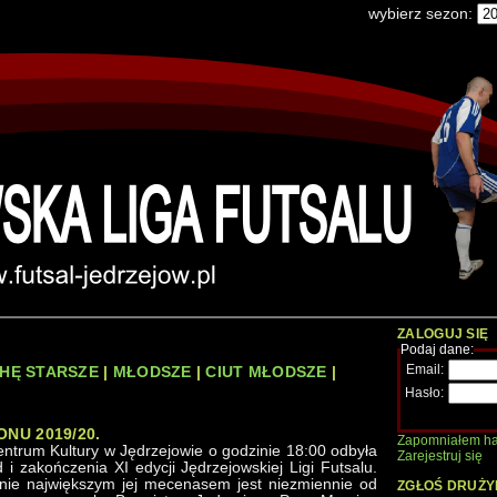
wybierz sezon:
ZALOGUJ SIĘ
Podaj dane:
Email:
HĘ STARSZE
|
MŁODSZE
|
CIUT MŁODSZE
|
Hasło:
ONU 2019/20.
Zapomniałem ha
ntrum Kultury w Jędrzejowie o godzinie 18:00 odbyła
Zarejestruj się
 i zakończenia XI edycji Jędrzejowskiej Ligi Futsalu.
nie największym jej mecenasem jest niezmiennie od
ZGŁOŚ DRUŻY