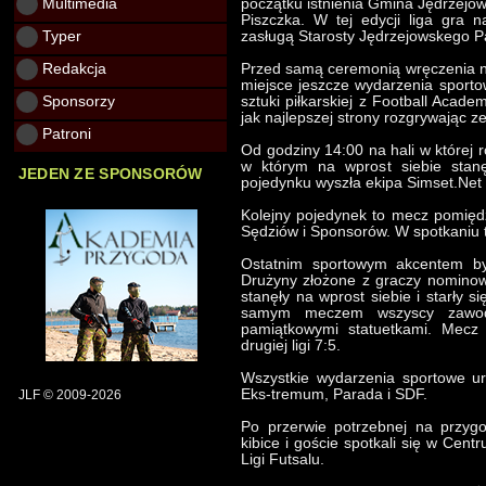
Multimedia
początku istnienia Gmina Jędrzejó
Piszczka. W tej edycji liga gra 
Typer
zasługą Starosty Jędrzejowskego P
Redakcja
Przed samą ceremonią wręczenia na
miejsce jeszcze wydarzenia sportow
Sponsorzy
sztuki piłkarskiej z Football Acade
jak najlepszej strony rozgrywając z
Patroni
Od godziny 14:00 na hali w której r
w którym na wprost siebie stanę
JEDEN ZE SPONSORÓW
pojedynku wyszła ekipa Simset.Net 
Kolejny pojedynek to mecz pomięd
Sędziów i Sponsorów. W spotkaniu t
Ostatnim sportowym akcentem by
Drużyny złożone z graczy nominow
stanęły na wprost siebie i starły s
samym meczem wszyscy zawodn
pamiątkowymi statuetkami. Mecz
drugiej ligi 7:5.
Wszystkie wydarzenia sportowe u
Eks-tremum, Parada i SDF.
JLF © 2009-2026
Po przerwie potrzebnej na przygo
kibice i goście spotkali się w Cent
Ligi Futsalu.