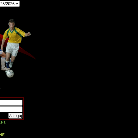
sła
NĘ