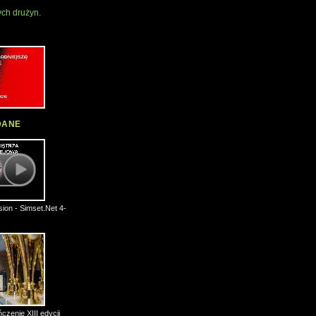
ch drużyn.
DANE
ion - Simset.Net 4-
czenie XIII edycji