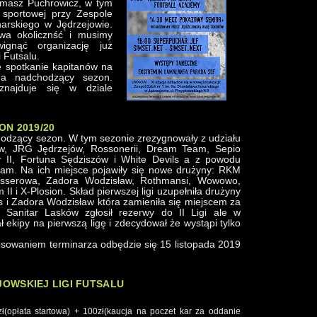
omasz Puchrowicz, w tym
 sportowej przy Zespole
narskiego w Jędrzejowie.
wa okolicznść i musimy
gnąć organizację już
i Futsalu.
ę spotkanie kapitanów na
na nadchodzący sezon.
najduje się w dziale
ON 2019/20
odzący sezon. W tym sezonie zrezygnowały z udziału
w, JRG Jędrzejów, Rossonerii, Dream Team, Sepio
 II, Fortuna Sędziszów i White Devils a z powodu
eam. Na ich miejsce pojawiły się nowe drużyny: RKM
Tesserowa, Zadora Wodzisław, Rothmansi, Wowowo,
II i X-Plosion. Skład pierwszej ligi uzupełniła drużyny
s i Zadora Wodzisław która zamieniła się miejscem za
Sanitar Lasków zgłosił rezerwy do II Ligi ale w
 ekipy na pierwszą ligę i zdecydował że wystąpi tylko
osowaniem terminarza odbędzie się 15 listopada 2019
EJOWSKIEJ LIGI FUTSALU
(opłata startowa) + 100zł(kaucja na poczet kar za oddanie