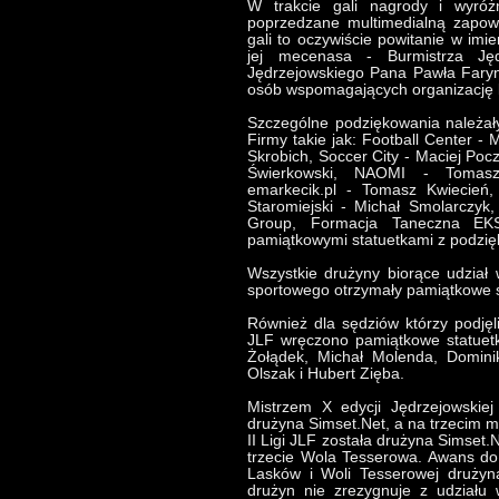
W trakcie gali nagrody i wyróż
poprzedzane multimedialną zapow
gali to oczywiście powitanie w im
jej mecenasa - Burmistrza Ję
Jędrzejowskiego Pana Pawła Farynę
osób wspomagających organizację l
Szczególne podziękowania należały
Firmy takie jak: Football Center - 
Skrobich, Soccer City - Maciej Poc
Świerkowski, NAOMI - Tomasz
emarkecik.pl - Tomasz Kwiecie
Staromiejski - Michał Smolarczy
Group, Formacja Taneczna EK
pamiątkowymi statuetkami z podzięk
Wszystkie drużyny biorące udział 
sportowego otrzymały pamiątkowe st
Również dla sędziów którzy podjęl
JLF wręczono pamiątkowe statuet
Żołądek, Michał Molenda, Domini
Olszak i Hubert Zięba.
Mistrzem X edycji Jędrzejowskiej
drużyna Simset.Net, a na trzecim m
II Ligi JLF została drużyna Simset.
trzecie Wola Tesserowa. Awans do
Lasków i Woli Tesserowej drużyn
drużyn nie zrezygnuje z udziału w