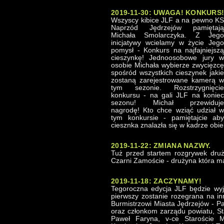
2019-11-30: UWAGA! KONKURS
Wszyscy kibice JLF a na pewno KS
Naprzód Jędrzejów pamiętają
Michała Smolarczyka. Z Jego
inicjatywy wcielamy w życie Jego
pomysł - Konkurs na najfajniejszą
cieszynkę! Jednoosobowe jury w
osobie Michała wybierze zwycięzcę
spośród wszystkich cieszynek jakie
zostaną zarejestrowane kamerą w
tym sezonie. Rozstrzygnięcie
konkursu - na gali JLF na koniec
sezonu! Michał przewiduje
nagrodę! Kto chce wziąć udział w
tym konkursie - pamiętajcie aby
ciesznka znalazła się w kadrze obi
2019-11-22: ZMIANA NAZWY.
Tuż przed startem rozgrywek dr
Czarni Zamoście - drużyna która m
2019-11-18: ZACZYNAMY!
Tegoroczna edycja JLF będzie wy
pierwszy zostanie rozegrana na inn
Burmistrzowi Miasta Jędrzejów - P
oraz członkom zarządu powiatu, S
Paweł Faryna, v-ce Staroście 