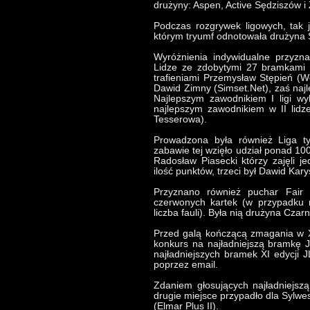
drużyny: Aspen, Active Sędziszów i
Podczas rozgrywek ligowych, tak 
którym tryumf odnotowała drużyna 
Wyróżnienia indywidualne przyzn
Lidze ze zdobytymi 27 bramkami z
trafieniami Przemysław Stępień (W
Dawid Zimny (Simset.Net), zaś najle
Najlepszym zawodnikiem I ligi w
najlepszym zawodnikiem w II lid
Tesserowa).
Prowadzona była również Liga 
zabawie tej wzięło udział ponad 100
Radosław Piasecki którzy zajęli j
ilość punktów, trzeci był Dawid Kary
Przyznano również puchar Fair P
czerwonych kartek (w przypadku r
liczba fauli). Była nią drużyna Czar
Przed galą kończącą zmagania w XI
konkurs na najładniejszą bramkę J
najładniejszych bramek XI edycji 
poprzez email.
Zdaniem głosujących najładniejsz
drugie miejsce przypadło dla Sylwes
(Elmar Plus II).