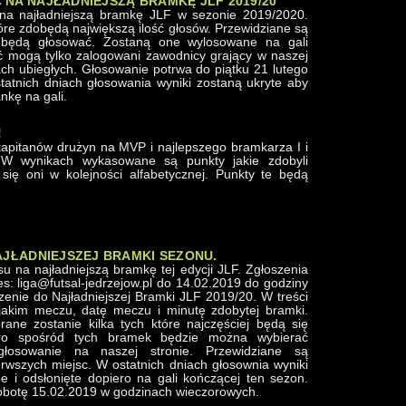
 NA NAJŁADNIEJSZĄ BRAMKĘ JLF 2019/20
na najładniejszą bramkę JLF w sezonie 2019/2020.
óre zdobędą największą ilość głosów. Przewidziane są
 będą głosować. Zostaną one wylosowane na gali
 mogą tylko zalogowani zawodnicy grający w naszej
tach ubiegłych. Głosowanie potrwa do piątku 21 lutego
atnich dniach głosowania wyniki zostaną ukryte aby
nkę na gali.
!
apitanów drużyn na MVP i najlepszego bramkarza I i
 W wynikach wykasowane są punkty jakie zdobyli
się oni w kolejności alfabetycznej. Punkty te będą
NAJŁADNIEJSZEJ BRAMKI SEZONU.
u na najładniejszą bramkę tej edycji JLF. Zgłoszenia
: liga@futsal-jedrzejow.pl do 14.02.2019 do godziny
enie do Najładniejszej Bramki JLF 2019/20. W treści
jakim meczu, datę meczu i minutę zdobytej bramki.
ne zostanie kilka tych które najczęściej będą się
ero spośród tych bramek będzie można wybierać
głosowanie na naszej stronie. Przewidziane są
erwszych miejsc. W ostatnich dniach głosownia wyniki
e i odsłonięte dopiero na gali kończącej ten sezon.
obotę 15.02.2019 w godzinach wieczorowych.