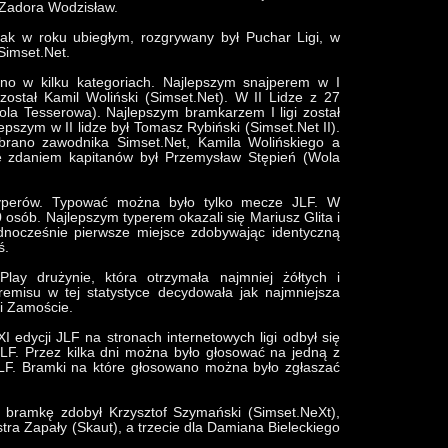
 Zadora Wodzisław.
jak w roku ubiegłym, rozgrywany był Puchar Ligi, w
Simset.Net.
ano w kilku kategoriach. Najlepszym snajperem w I
ostał Kamil Woliński (Simset.Net). W II Lidze z 27
ola Tesserowa). Najlepszym bramkarzem I ligi został
pszym w II lidze był Tomasz Rybiński (Simset.Net II).
ybrano zawodnika Simset.Net, Kamila Wolińskiego a
ze zdaniem kapitanów był Przemysław Stępień (Wola
typerów. Typować można było tylko mecze JLF. W
 osób. Najlepszym typerem okazali się Mariusz Glita i
ednocześnie pierwsze miejsce zdobywając identyczną
ś.
lay drużynie, która otrzymała najmniej żółtych i
emisu w tej statystyce decydowała jak najmniejsza
ni Zamoście.
 edycji JLF na stronach internetowych ligi odbył się
LF. Przez kilka dni można było głosować na jedną z
JLF. Bramki na które głosowano można było zgłaszać
ą bramkę zdobył Krzysztof Szymański (Simset.NeXt),
tra Zapały (Skaut), a trzecie dla Damiana Bieleckiego