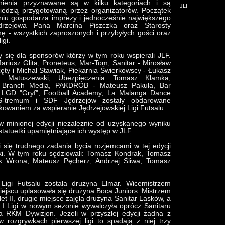
nienia przyznawane są w kilku kategoriach i są
JLF
iedzią przygotowaną przez organizatorów. Początek
ieniu gospodarza imprezy i jednocześnie największego
drzejowa Pana Marcina Piszczka oraz Starosty
 - wszystkich zaproszonych i przybyłych gości oraz
igi.
 się dla sponsorów którzy w tym roku wspierali JLF.
Mariusz Glita, Proneteus, Mar-Tom, Sanitar - Mirosław
zęty i Michał Stawiak, Piekarnia Świerkowscy - Łukasz
 Matuszewski, Ubezpieczenia Tomasz Klamka,
ń, Branch Media, PAKDRÓB - Mateusz Pakuła, Bar
k, LGD "Gryf", Football Academy, La Malanga Dance
S-tremum i SDF Jędrzejów zostały obdarowane
owaniem za wspieranie Jędrzejowskiej Ligi Futsalu.
w minionej edycji niezależnie od uzyskanego wyniku
atuetki upamiętniające ich występ w JLF.
i się trudnego zadania bycia rozjemcami w tej edycji
ki. W tym roku sędziowali: Tomasz Kondrak, Tomasz
k Wrona, Mateusz Pęcherz, Andrzej Śliwa, Tomasz
 Ligi Futsalu została drużyna Elmar. Wicemistrzem
iejscu uplasowała się drużyna Boca Juniors. Mistrzem
Net II, drugie miejsce zajęła drużyna Sanitar Lasków, a
 I Ligi w nowym sezonie wywalczyła oprócz Sanitaru
a RKM Dywizjon. Jeżeli w przyszłej edycji żadna z
 rozgrywkach pierwszej ligi to spadają z niej trzy