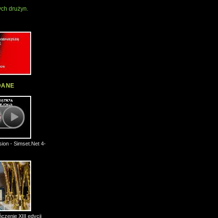
ch drużyn.
DANE
ion - Simset.Net 4-
czenie XIII edycji