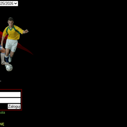
sła
NĘ